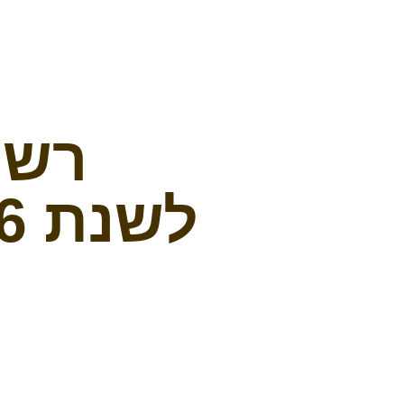
רשי
לשנת 2026 (תשפ"ו – תשפ"ז)