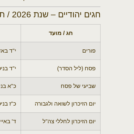
חגים יהודיים – שנת 2026 / תשפ״ו–תשפ״ז
חג / מועד
פורים
י"ד בא
פסח (ליל הסדר)
י"ד בני
שביעי של פסח
כ"א בני
יום הזיכרון לשואה ולגבורה
כ"ז בני
יום הזיכרון לחללי צה"ל
ד' באיי