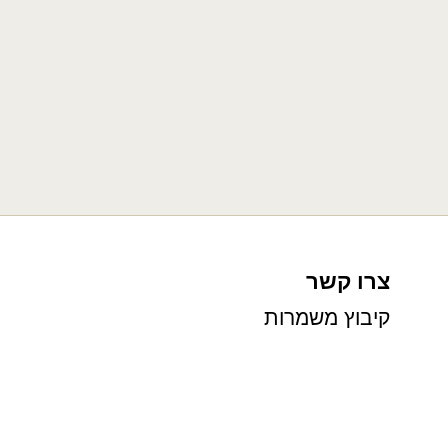
צרו קשר
קיבוץ משמרות
054-6522812
שעות פעילות: א-ה 8:00-