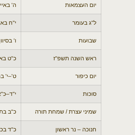
יום העצמאות
ה' באיי
ל"ג בעומר
י"ח באי
שבועות
ו' בסיוו
ראש השנה תשפ"ז
כ"ט בא
יום כיפור
ט'–י' ב
סוכות
י"ד–כ"
שמיני עצרת / שמחת תורה
כ"ב בת
חנוכה – נר ראשון
כ"ד בכ