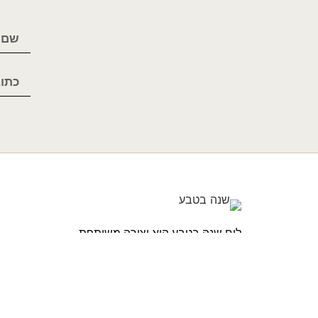
לוח שנה בטבע הוא יצירה משותפת
שנולדה מתוך אהבה לטבע המרהיב
שסביבנו ורצון להכניס מעט מהיופי
הזה הביתה. כל חודש בלוח השנה
הוא הצצה להתרחשות אפשרית