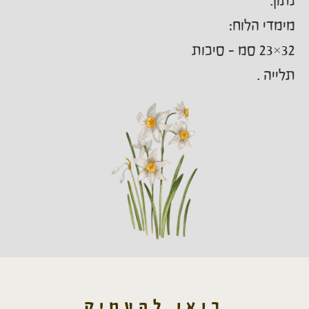
נתון.
מימדי הלוח:
32×23 סמ – סיכות
תלייה .
בואו להעמיק