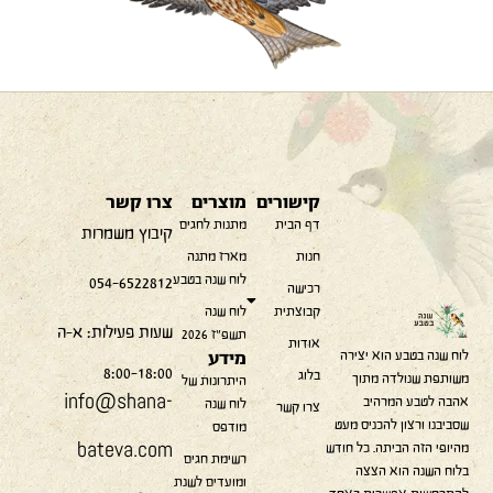
קישורים
מוצרים
צרו קשר
דף הבית
מתנות לחגים
קיבוץ משמרות
חנות
מארז מתנה
לוח שנה בטבע
054-6522812
רכישה
קבוצתית
לוח שנה
שעות פעילות: א-ה
תשפ״ז 2026
אודות
לוח שנה בטבע הוא יצירה
מידע
8:00-18:00
בלוג
משותפת שנולדה מתוך
היתרונות של
info@shana-
אהבה לטבע המרהיב
לוח שנה
צרו קשר
שסביבנו ורצון להכניס מעט
מודפס​
bateva.com
מהיופי הזה הביתה. כל חודש
רשימת חגים
בלוח השנה הוא הצצה
ומועדים לשנת