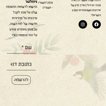
להתרחשות אפשרית באחד
ניוזלטר
2026 (תשפ"ו
מבתי הגידול בארץ וציון של
הרשמו לרשימת התפוצה
– תשפ"ז)
אירועים משמעותיים בטבע
שלנו על מנת לקבל
הישראלי.
עדכונים על מהדורות
חדשות של לוח השנה,
מבצעים מיוחדים ומידע
על החי והצומח בא"י
להרשמה